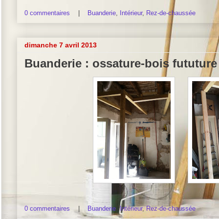
0 commentaires
|
Buanderie
,
Intérieur
,
Rez-de-chaussée
dimanche 7 avril 2013
Buanderie : ossature-bois fututur
0 commentaires
|
Buanderie
,
Intérieur
,
Rez-de-chaussée