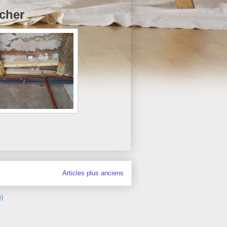
ncher
Articles plus anciens
)