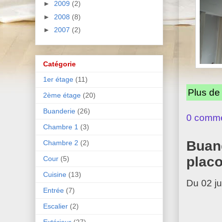
►
2009
(2)
►
2008
(8)
►
2007
(2)
Catégorie
1er étage
(11)
Plus de
2ème étage
(20)
Buanderie
(26)
0 comme
Chambre 1
(3)
Buand
Chambre 2
(2)
placo
Cour
(5)
Cuisine
(13)
Du 02 ju
Entrée
(7)
Escalier
(2)
Extérieur
(27)