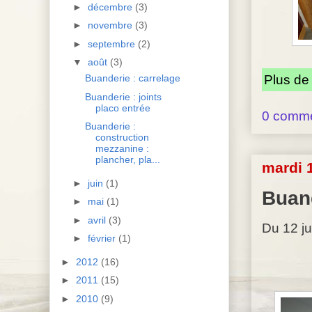
►
décembre
(3)
►
novembre
(3)
►
septembre
(2)
▼
août
(3)
Plus de
Buanderie : carrelage
Buanderie : joints
placo entrée
0 comme
Buanderie :
construction
mezzanine :
plancher, pla...
mardi 
►
juin
(1)
Buand
►
mai
(1)
►
avril
(3)
Du 12 ju
►
février
(1)
►
2012
(16)
►
2011
(15)
►
2010
(9)