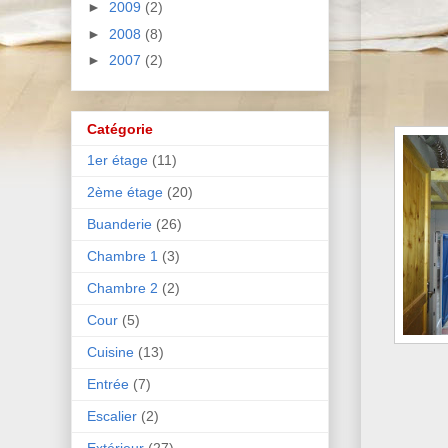
►
2009
(2)
►
2008
(8)
►
2007
(2)
Catégorie
1er étage
(11)
2ème étage
(20)
Buanderie
(26)
Chambre 1
(3)
Chambre 2
(2)
Cour
(5)
Cuisine
(13)
Entrée
(7)
Escalier
(2)
Extérieur
(27)