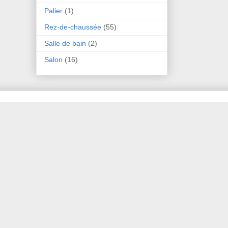
Palier
(1)
Rez-de-chaussée
(55)
Salle de bain
(2)
Salon
(16)