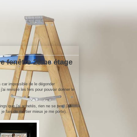
e fenêtre 2ème étage
rs car impossible de le dégonder
j'ai revissé les fers pour pouvoir donner le
gs que j'ai achetés, rien ne se perd j'ai
je fais de mortier mieux je me porte).