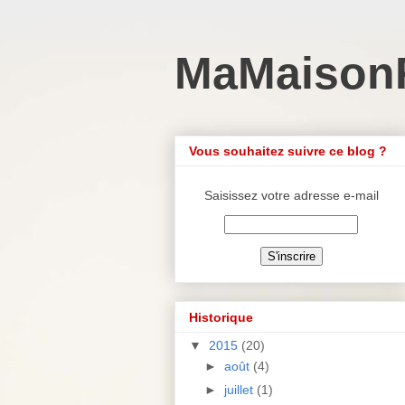
MaMaison
Vous souhaitez suivre ce blog ?
Saisissez votre adresse e-mail
Historique
▼
2015
(20)
►
août
(4)
►
juillet
(1)