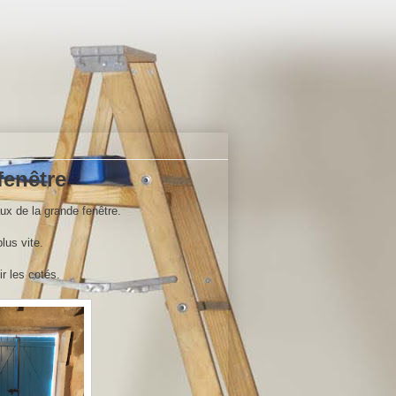
fenêtre
aux de la grande fenêtre.
lus vite.
r les cotés.