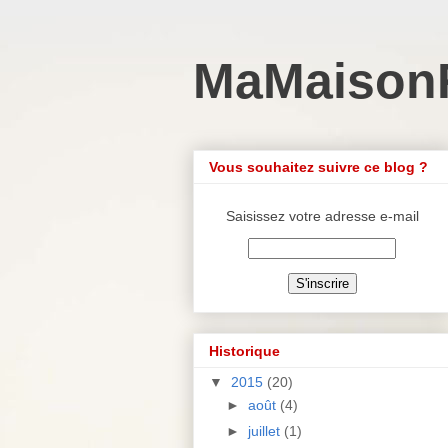
MaMaison
Vous souhaitez suivre ce blog ?
Saisissez votre adresse e-mail
Historique
▼
2015
(20)
►
août
(4)
►
juillet
(1)